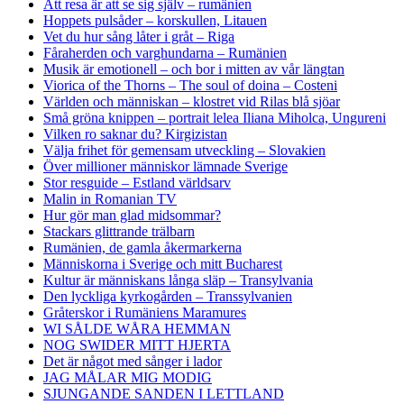
Att resa är att se sig själv – rumänien
Hoppets pulsåder – korskullen, Litauen
Vet du hur sång låter i gråt – Riga
Fåraherden och varghundarna – Rumänien
Musik är emotionell – och bor i mitten av vår längtan
Viorica of the Thorns – The soul of doina – Costeni
Världen och människan – klostret vid Rilas blå sjöar
Små gröna knippen – portrait lelea Iliana Miholca, Ungureni
Vilken ro saknar du? Kirgizistan
Välja frihet för gemensam utveckling – Slovakien
Över millioner människor lämnade Sverige
Stor resguide – Estland världsarv
Malin in Romanian TV
Hur gör man glad midsommar?
Stackars glittrande trälbarn
Rumänien, de gamla åkermarkerna
Människorna i Sverige och mitt Bucharest
Kultur är människans långa släp – Transylvania
Den lyckliga kyrkogården – Transsylvanien
Gråterskor i Rumäniens Maramures
WI SÅLDE WÅRA HEMMAN
NOG SWIDER MITT HJERTA
Det är något med sånger i lador
JAG MÅLAR MIG MODIG
SJUNGANDE SANDEN I LETTLAND