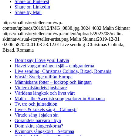
Share on Pinterest
Share on Linkedin
Share by Mail
https://malinstoryteller.com/wp-
content/uploads/2019/12/IMG_0838.jpg
3024
4032
Malin Skinnar
https://malinstoryteller.com/wp-content/uploads/2023/08/malin-
skinnar-visual-storyteller-artist.png
Malin Skinnar
2019-12-31
02:06:58
2020-01-03 23:12:01
Live sending -Christmas Colinda,
Bixad, Romania
Don’t say I love you! Latvia
Havet vaggar mången själ – emigranterna
Live sending -Christmas Colinda, Bixad, Romania
Förstår Sverige utifrån Europa
Människans fötter – lockrop och längtan
Vintersolståndets ljusbärare
Världens långkok och livet vårt
Malin – the Swedish song explorer in Romania
Tv, tro och jultradition
Livets & kökets sång – Călinești
Virade sång i sjalen sin
Görandets närvaro i byn
Dom skira sångerskorna?
Kvinnors sångsköld – Setomaa