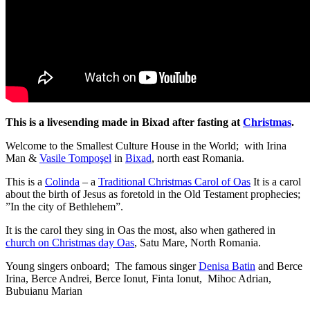
This is a livesending made in Bixad after fasting at
Christmas
.
Welcome to the Smallest Culture House in the World; with Irina
Man &
Vasile Tompoşel
in
Bixad
, north east Romania.
This is a
Colinda
– a
Traditional Christmas Carol of Oas
It is a carol
about the birth of Jesus as foretold in the Old Testament prophecies;
”In the city of Bethlehem”.
It is the carol they sing in Oas the most, also when gathered in
church on Christmas day Oas
, Satu Mare, North Romania.
Young singers onboard; The famous singer
Denisa Batin
and Berce
Irina, Berce Andrei, Berce Ionut, Finta Ionut, Mihoc Adrian,
Bubuianu Marian