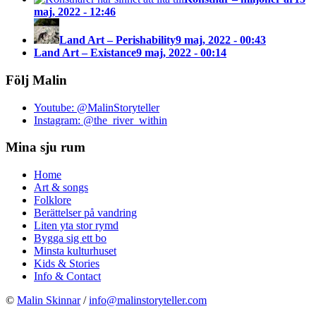
maj, 2022 - 12:46
Land Art – Perishability
9 maj, 2022 - 00:43
Land Art – Existance
9 maj, 2022 - 00:14
Följ Malin
Youtube: @MalinStoryteller
Instagram: @the_river_within
Mina sju rum
Home
Art & songs
Folklore
Berättelser på vandring
Liten yta stor rymd
Bygga sig ett bo
Minsta kulturhuset
Kids & Stories
Info & Contact
©
Malin Skinnar
/
info@malinstoryteller.com