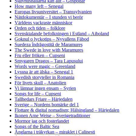
Självhushållarna kan allt – Gospodar
How many left – Senegal
Europas livsuniversitet – Transsylvanien
Nätdokumentär – I stunden vi berör
Världens vackraste människor
Orden och tiden – folklore
Svensktalande befolkningen i Estland – Aiboland
Goknul o lyckotips – Nyvallens Fäbod
Suedeza îndrăgostită de Maramureş
The Swede in love with Maramures
Fru eller fröken – Cupseni
Smygaren Dragos – Tara Lapusului
Words were magic – Greenland
Lyssna är att älska – Senegal 1
Swedish storyteller in Romania
För livets skull – Anatolien
Vi lämnar ingen ensam – Syrien
Songs for life – Cupseni
Tallhedars Friare – Härjedalen
Sverige – Nordens bomärke del 1
Flottare & digital nomadism; Hälsingland – Härjedalen
Ikonen Arne Weise – Sverigetraditioner
Mormor jag och fosterlandet
Songs of the Baltic Sea
Änglarna i träkyrkan – miraklet i Calinesti