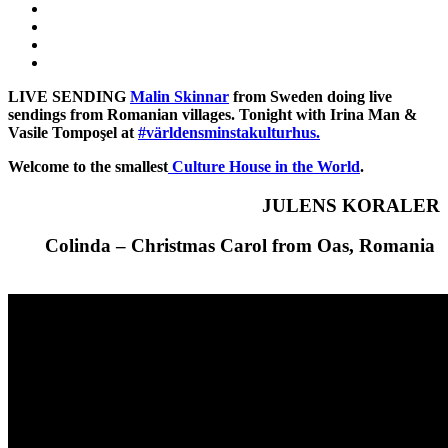
LIVE SENDING
Malin Skinnar
from Sweden doing live
sendings from Romanian villages. Tonight with Irina Man &
Vasile Tompoşel at
#världensminstakulturhus.
Welcome to the smallest
Culture House in the World
.
JULENS KORALER
Colinda – Christmas Carol from Oas, Romania