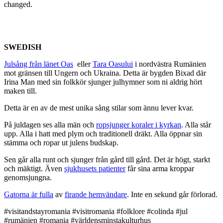
changed.
SWEDISH
Julsång från länet Oas
eller
Tara Oasului
i nordvästra Rumänien
mot gränsen till Ungern och Ukraina. Detta är bygden Bixad där
Irina Man med sin folkkör sjunger julhymner som ni aldrig hört
maken till.
Detta är en av de mest unika sång stilar som ännu lever kvar.
På juldagen ses alla män och
ropsjunger koraler i kyrkan
. Alla står
upp. Alla i hatt med plym och traditionell dräkt. Alla öppnar sin
stämma och ropar ut julens budskap.
Sen går alla runt och sjunger från gård till gård. Det är högt, starkt
och mäktigt. Även
sjukhusets patienter
får sina arma kroppar
genomsjungna.
Gatorna är fulla
av
firande hemvändare
. Inte en sekund går förlorad.
#visitandstayromania #visitromania #folklore #colinda #jul
#rumänien #romania #världensminstakulturhus