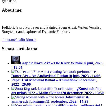
gränsland.
About me:
Folkloric Story Portrayer and Painted Poem Artist. Writer. Vocalist.
Storyteller and explorer of Dynamic Folklore.
about.me/malinskinnar
Senaste artiklarna
Graphic Novel Art – The River Within
18 juni, 2023
- 18:54
Dance Art – An Audiovisual Fusion
18 juni, 2023 - 14:05
Paper Cut Medieval Ballad – Animation
20 december,
2022 - 20:00
Konst och fine
art prints 2022 – Malin Skinnar
20 december, 2022 - 13:50
Dokumentär &
animerade folksånger
11 september, 2022 - 14:28
Konstnär – miljoner år
15