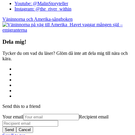
Youtube: @MalinStoryteller
Instagram: @the_river_within
Väninnorna och Amerika-sångboken
Havet vaggar mången själ –
emigranterna
Dela mig!
Tycker du om vad du läser? Glöm då inte att dela mig till nära och
kära.
Send this to a friend
Your email
Recipient email
Send
Cancel