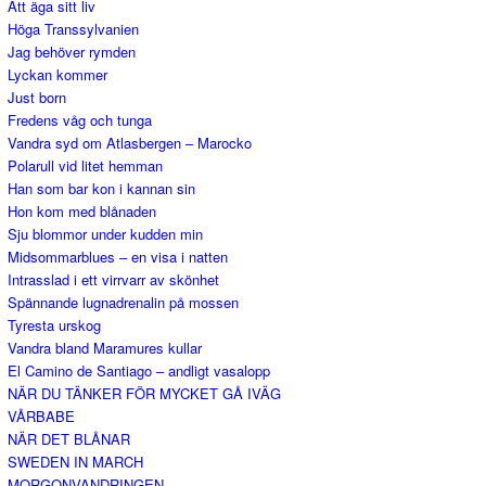
Att äga sitt liv
Höga Transsylvanien
Jag behöver rymden
Lyckan kommer
Just born
Fredens våg och tunga
Vandra syd om Atlasbergen – Marocko
Polarull vid litet hemman
Han som bar kon i kannan sin
Hon kom med blånaden
Sju blommor under kudden min
Midsommarblues – en visa i natten
Intrasslad i ett virrvarr av skönhet
Spännande lugnadrenalin på mossen
Tyresta urskog
Vandra bland Maramures kullar
El Camino de Santiago – andligt vasalopp
NÄR DU TÄNKER FÖR MYCKET GÅ IVÄG
VÅRBABE
NÄR DET BLÅNAR
SWEDEN IN MARCH
MORGONVANDRINGEN