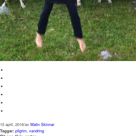
15 april, 2016
/
av
Malin Skinnar
Taggar:
pilgrim
,
vandring