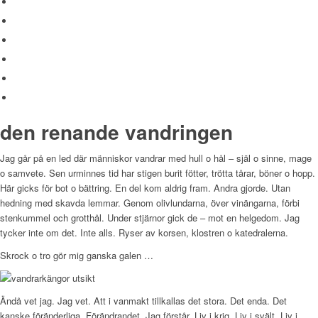
den renande vandringen
Jag går på en led där människor vandrar med hull o hål – själ o sinne, mage
o samvete. Sen urminnes tid har stigen burit fötter, trötta tårar, böner o hopp.
Här gicks för bot o bättring. En del kom aldrig fram. Andra gjorde. Utan
hedning med skavda lemmar. Genom olivlundarna, över vinängarna, förbi
stenkummel och grotthål. Under stjärnor gick de – mot en helgedom. Jag
tycker inte om det. Inte alls. Ryser av korsen, klostren o katedralerna.
Skrock o tro gör mig ganska galen …
Ändå vet jag. Jag vet. Att i vanmakt tillkallas det stora. Det enda. Det
kanske föränderliga. Förändrandet. Jag förstår. Liv i krig. Liv i svält. Liv i