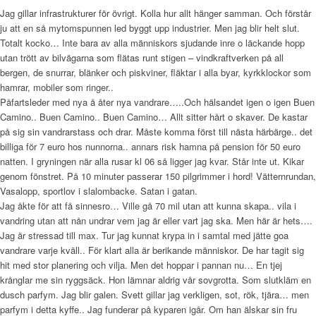
Jag gillar infrastrukturer för övrigt. Kolla hur allt hänger samman. Och förstår
ju att en så mytomspunnen led byggt upp industrier. Men jag blir helt slut.
Totalt kocko… Inte bara av alla människors sjudande inre o läckande hopp
utan trött av bilvägarna som flätas runt stigen – vindkraftverken på all
bergen, de snurrar, blänker och piskviner, fläktar i alla byar, kyrkklockor som
hamrar, mobiler som ringer..
Påfartsleder med nya å åter nya vandrare…..Och hälsandet igen o igen Buen
Camino.. Buen Camino.. Buen Camino… Allt sitter hårt o skaver. De kastar
på sig sin vandrarstass och drar. Måste komma först till nästa härbärge.. det
billiga för 7 euro hos nunnorna.. annars risk hamna på pension för 50 euro
natten. I gryningen när alla rusar kl 06 så ligger jag kvar. Står inte ut. Kikar
genom fönstret. På 10 minuter passerar 150 pilgrimmer i hord! Vätternrundan,
Vasalopp, sportlov i slalombacke. Satan i gatan.
Jag åkte för att få sinnesro… Ville gå 70 mil utan att kunna skapa.. vila i
vandring utan att nån undrar vem jag är eller vart jag ska. Men här är hets….
Jag är stressad till max. Tur jag kunnat krypa in i samtal med jätte goa
vandrare varje kväll.. För klart alla är berikande människor. De har tagit sig
hit med stor planering och vilja. Men det hoppar i pannan nu… En tjej
krånglar me sin ryggsäck. Hon lämnar aldrig vår sovgrotta. Som slutkläm en
dusch parfym. Jag blir galen. Svett gillar jag verkligen, sot, rök, tjära… men
parfym i detta kyffe.. Jag funderar på kyparen igår. Om han älskar sin fru