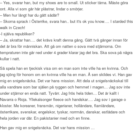
– Yes, svarar han, but my shoes are to small. Ut sticker tårna. Måste göra
ont. Alla vi som går här plåstrar, lindar o smörjer.
– Men hur långt har du gått sådär?
– Skorna sprack i Österrike, svara han.. but it's ok you know…. I starded this
walk in Czech!
-I själva republiken?
– Ja, skrattar han…. det krävs kraft denna gång. Gått två gånger innan för
det är bra för människan. Att gå om natten o sova med stjärnorna. Om
tempraturen inte går ned under 4 grader klarar jag det bra. Ska sova på några
kullar i natt.
Så spela han en tjeckisk visa om en man som inte ville ha en kvinna. Och
jag sjöng för honom om en kvinna ville ha en man. Å sen skildes vi. Han gav
mig en snigelsnäcka. Det var hans mission. Att dela ut snigelsnäckskal till
alla vandrare som bar själen på ryggen och hemmet i magen… Jag sov inte
under stjärnor en enda natt. Tyvärr. Jag frös hela tiden… Det är kallt i
Navarra o Rioja. Yllekalsonger fleece och handskar…. Jag sov i garage o
kloster. Me koreaner, fransmän, nigerianer, holländare, flamländare,
österrikare, svenskar, engelskor, tyskar, norrmän, danskar, estlädare och
hela jorden var där. En pakistanier med och en finne.
Han gav mig en snigelsnäcka. Det var hans mission …