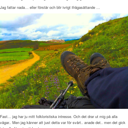
Jag fattar nada… eller förstår och blir ivrigt ifrågasättande …
Fast… jag har ju mitt folkloristiska intresse. Och det drar ut mig på alla
vägar.. Men jag känner att just detta var för svårt.. anade det.. men det gick