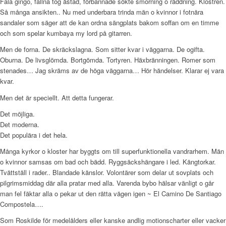
Fala gingo, fallna tog åstad, förbannade sökte smorning o räddning. Klostren.
Så många ansikten.. Nu med underbara trinda män o kvinnor i fotnära
sandaler som säger att de kan ordna sängplats bakom soffan om en timme
och som spelar kumbaya my lord på gitarren.
Men de forna. De skräckslagna. Som sitter kvar i väggarna. De ogifta.
Oburna. De livsglömda. Bortgömda. Tortyren. Häxbränningen. Romer som
stenades… Jag skräms av de höga väggarna… Hör händelser. Klarar ej vara
kvar.
Men det är speciellt. Att detta fungerar.
Det möjliga.
Det moderna.
Det populära i det hela.
Många kyrkor o kloster har byggts om till superfunktionella vandrarhem. Män
o kvinnor samsas om bad och bädd. Ryggsäckshängare i led. Kängtorkar.
Tvättställ i rader.. Blandade känslor. Volontärer som delar ut sovplats och
pilgrimsmiddag där alla pratar med alla. Varenda bybo hälsar vänligt o går
man fel fäktar alla o pekar ut den rätta vägen igen ~ El Camino De Santiago
Compostela….
Som Roskilde för medelålders eller kanske andlig motionscharter eller vacker