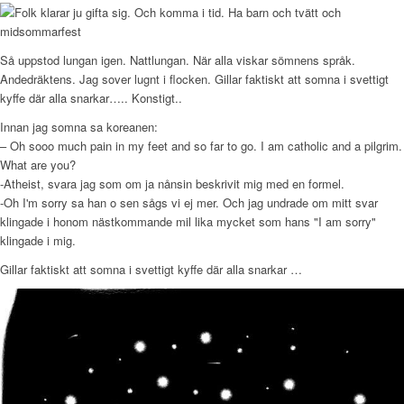
Så uppstod lungan igen. Nattlungan. När alla viskar sömnens språk.
Andedräktens. Jag sover lugnt i flocken. Gillar faktiskt att somna i svettigt
kyffe där alla snarkar….. Konstigt..
Innan jag somna sa koreanen:
– Oh sooo much pain in my feet and so far to go. I am catholic and a pilgrim.
What are you?
-Atheist, svara jag som om ja nånsin beskrivit mig med en formel.
-Oh I'm sorry sa han o sen sågs vi ej mer. Och jag undrade om mitt svar
klingade i honom nästkommande mil lika mycket som hans "I am sorry"
klingade i mig.
Gillar faktiskt att somna i svettigt kyffe där alla snarkar …