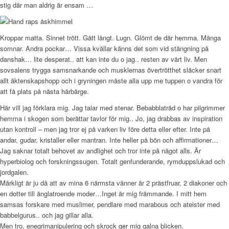
stig där man aldrig är ensam …
Kroppar matta. Sinnet trött. Gått långt. Lugn. Glömt de där hemma. Många
somnar. Andra pockar… Vissa kvällar känns det som vid stängning på
danshak… lite desperat.. att kan inte du o jag.. resten av vårt liv. Men
sovsalens trygga samsnarkande och musklernas övertrötthet släcker snart
allt äktenskapshopp och i gryningen måste alla upp me tuppen o vandra för
att få plats på nästa härbärge.
Här vill jag förklara mig. Jag talar med stenar. Bebabblaträd o har pilgrimmer
hemma i skogen som berättar tavlor för mig.. Jo, jag drabbas av inspiration
utan kontroll – men jag tror ej på varken liv före detta eller efter. Inte på
andar, gudar, kristaller eller mantran. Inte heller på bön och affirmationer…
Jag saknar totalt behovet av andlighet och tror inte på något alls. Är
hyperbiolog och forskningssugen. Totalt genfunderande, rymduppslukad och
jordgalen.
Märkligt är ju då att av mina 6 närmsta vänner är 2 prästfruar, 2 diakoner och
en dotter till änglatroende moder…Inget är mig främmande. I mitt hem
samsas forskare med muslimer, pendlare med marabous och ateister med
babbelgurus.. och jag gillar alla.
Men tro, enegrimanipulering och skrock ger mig galna blicken.