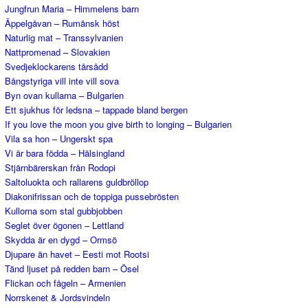
Jungfrun Maria – Himmelens barn
Äppelgåvan – Rumänsk höst
Naturlig mat – Transsylvanien
Nattpromenad – Slovakien
Svedjeklockarens tårsådd
Bångstyriga vill inte vill sova
Byn ovan kullarna – Bulgarien
Ett sjukhus för ledsna – tappade bland bergen
If you love the moon you give birth to longing – Bulgarien
Vila sa hon – Ungerskt spa
Vi är bara födda – Hälsingland
Stjärnbärerskan från Rodopi
Saltoluokta och rallarens guldbröllop
Diakonifrissan och de toppiga pussebrösten
Kullorna som stal gubbjobben
Seglet över ögonen – Lettland
Skydda är en dygd – Ormsö
Djupare än havet – Eesti mot Rootsi
Tänd ljuset på redden barn – Ösel
Flickan och fågeln – Armenien
Norrskenet & Jordsvindeln