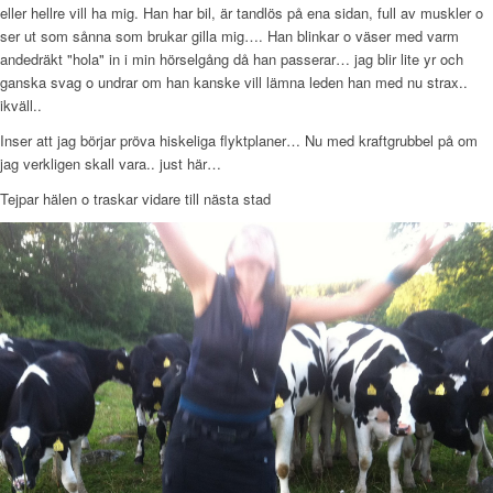
eller hellre vill ha mig. Han har bil, är tandlös på ena sidan, full av muskler o
ser ut som sånna som brukar gilla mig…. Han blinkar o väser med varm
andedräkt "hola" in i min hörselgång då han passerar… jag blir lite yr och
ganska svag o undrar om han kanske vill lämna leden han med nu strax..
ikväll..
Inser att jag börjar pröva hiskeliga flyktplaner… Nu med kraftgrubbel på om
jag verkligen skall vara.. just här…
Tejpar hälen o traskar vidare till nästa stad