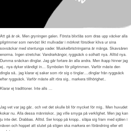
Att gå är ok. Men gryningen galen. Första blixtlås som dras upp väcker alla
pilgrimmer som nervöst likt mullvadar i mörkret försöker kliva ur sina
sovsäckar med stentunga vader. Muskelbristningarna är många. Skavsåren
enorma. Ingen stretchar. Vandrarkängor, ryggsäck o solhatt nya. Alltid nya.
Dumma snäckan dinglar. Jag går fortare än alla andra. Men ikapp hinner jag
ej.. nya dyker ständigt in… Symbolen för pilgrimmen. Varför måste den
dingla så.. jag klarar ej saker som rör sig o tinglar….dinglar från ryggsäck
efter ryggsäck. Varför måste allt röra sig.. markera tillhörighet..
Klarar ej traditioner. Inte alls …
Jag vet var jag går.. och vet det skulle bli för mycket för mig.. Men huvudet
kokar nu. Alla dessa människor.. jag ville smyga på verklighet. Men jag kan
ju inte det. Drabbas. Alltid. Ser kropp på kropp.. släpa sig fram med själen i
näven och hoppet att slutet på stigen ska markera en förändning eller ett