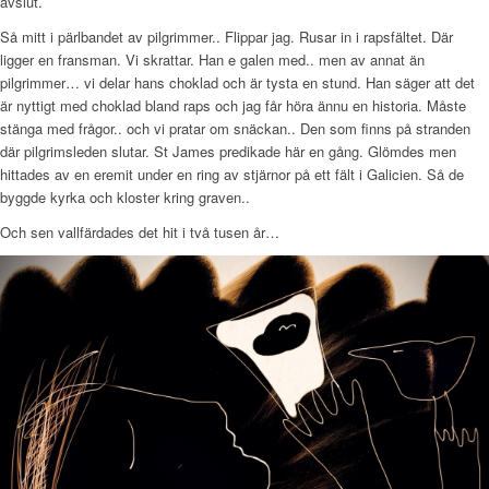
avslut.
Så mitt i pärlbandet av pilgrimmer.. Flippar jag. Rusar in i rapsfältet. Där
ligger en fransman. Vi skrattar. Han e galen med.. men av annat än
pilgrimmer… vi delar hans choklad och är tysta en stund. Han säger att det
är nyttigt med choklad bland raps och jag får höra ännu en historia. Måste
stänga med frågor.. och vi pratar om snäckan.. Den som finns på stranden
där pilgrimsleden slutar. St James predikade här en gång. Glömdes men
hittades av en eremit under en ring av stjärnor på ett fält i Galicien. Så de
byggde kyrka och kloster kring graven..
Och sen vallfärdades det hit i två tusen år…