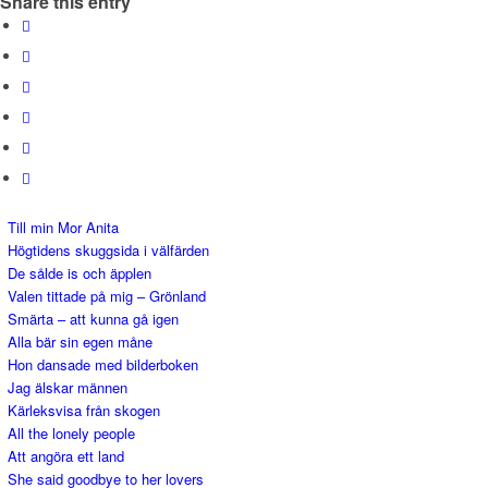
Share this entry
Till min Mor Anita
Högtidens skuggsida i välfärden
De sålde is och äpplen
Valen tittade på mig – Grönland
Smärta – att kunna gå igen
Alla bär sin egen måne
Hon dansade med bilderboken
Jag älskar männen
Kärleksvisa från skogen
All the lonely people
Att angöra ett land
She said goodbye to her lovers