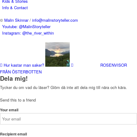
Kids & Stories
Info & Contact
©
Malin Skinnar
/
info@malinstoryteller.com
Youtube: @MalinStoryteller
Instagram: @the_river_within
Hur kastar man saker?
ROSENVISOR
FRÅN ÖSTERBOTTEN
Dela mig!
Tycker du om vad du läser? Glöm då inte att dela mig till nära och kära.
Send this to a friend
Your email
Recipient email