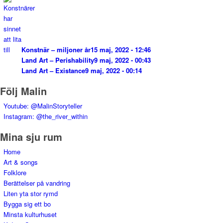
Konstnär – miljoner år
15 maj, 2022 - 12:46
Land Art – Perishability
9 maj, 2022 - 00:43
Land Art – Existance
9 maj, 2022 - 00:14
Följ Malin
Youtube: @MalinStoryteller
Instagram: @the_river_within
Mina sju rum
Home
Art & songs
Folklore
Berättelser på vandring
Liten yta stor rymd
Bygga sig ett bo
Minsta kulturhuset