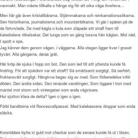
vanmakt. Man måste tillkalla o hänge sig för att orka våga överleva…
Men här går även kristallbärarna. Stjärnmakarna och reinkarnationssökarna.
Sen historikerna, journalisterna och mountainbikarna. Vi går i spåren på de
de förtvivlade. De med kägla o kula som släpade sitt straff fram till
katedralens rökelsekar. Det tunga som en gång lossna från käglan. Mot nåd.
I spott o spe.
Jag känner dem genom vägen, i väggarna. Alla stegen ligger kvar i gruset
tyvärr. Alla gångarna, deras gråt.
Här kröp de sjuka i hopp om bot. Den som led till sitt yttersta kunde få
lindring. För att sjukdom var ett straff? Så smärtsamt sorgligt. Så oerhört,
fruktansvärt sorgligt. Hängivna begav sig av med. Som förberedelse inför
döden. Den andra sidan. Den renande vandringen. Som tiggare i tron med
mantel mot storm och vintergatan som enda vägvisare.
Hur sjutton klara de detta? Igen o igen o igen.
Förbi banditerna vid Roncesvallpasset. Med kalebassens droppar som enda
släcka.
Korsriddare bytte in guld mot checkar som de senare kunde få ut i lösen.