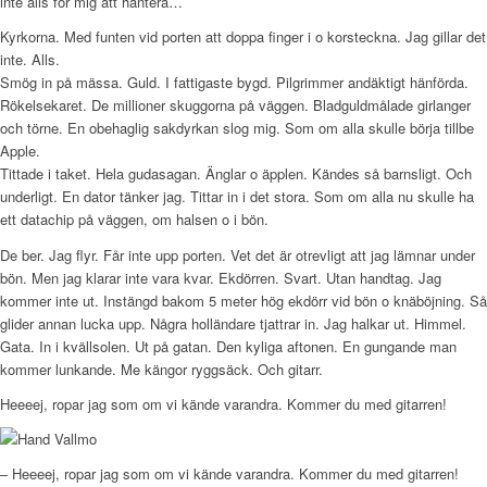
inte alls för mig att hantera…
Kyrkorna. Med funten vid porten att doppa finger i o korsteckna. Jag gillar det
inte. Alls.
Smög in på mässa. Guld. I fattigaste bygd. Pilgrimmer andäktigt hänförda.
Rökelsekaret. De millioner skuggorna på väggen. Bladguldmålade girlanger
och törne. En obehaglig sakdyrkan slog mig. Som om alla skulle börja tillbe
Apple.
Tittade i taket. Hela gudasagan. Änglar o äpplen. Kändes så barnsligt. Och
underligt. En dator tänker jag. Tittar in i det stora. Som om alla nu skulle ha
ett datachip på väggen, om halsen o i bön.
De ber. Jag flyr. Får inte upp porten. Vet det är otrevligt att jag lämnar under
bön. Men jag klarar inte vara kvar. Ekdörren. Svart. Utan handtag. Jag
kommer inte ut. Instängd bakom 5 meter hög ekdörr vid bön o knäböjning. Så
glider annan lucka upp. Några holländare tjattrar in. Jag halkar ut. Himmel.
Gata. In i kvällsolen. Ut på gatan. Den kyliga aftonen. En gungande man
kommer lunkande. Me kängor ryggsäck. Och gitarr.
Heeeej, ropar jag som om vi kände varandra. Kommer du med gitarren!
– Heeeej, ropar jag som om vi kände varandra. Kommer du med gitarren!