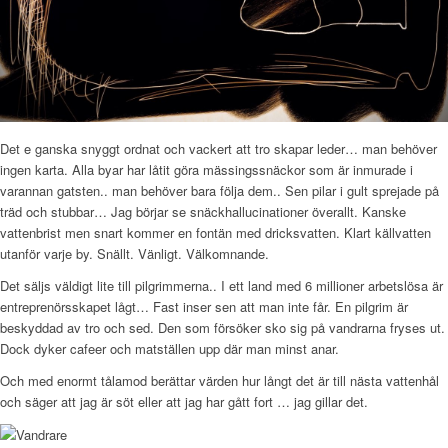
Det e ganska snyggt ordnat och vackert att tro skapar leder… man behöver
ingen karta. Alla byar har låtit göra mässingssnäckor som är inmurade i
varannan gatsten.. man behöver bara följa dem.. Sen pilar i gult sprejade på
träd och stubbar… Jag börjar se snäckhallucinationer överallt. Kanske
vattenbrist men snart kommer en fontän med dricksvatten. Klart källvatten
utanför varje by. Snällt. Vänligt. Välkomnande.
Det säljs väldigt lite till pilgrimmerna.. I ett land med 6 millioner arbetslösa är
entreprenörsskapet lågt… Fast inser sen att man inte får. En pilgrim är
beskyddad av tro och sed. Den som försöker sko sig på vandrarna fryses ut.
Dock dyker cafeer och matställen upp där man minst anar.
Och med enormt tålamod berättar värden hur långt det är till nästa vattenhål
och säger att jag är söt eller att jag har gått fort … jag gillar det.