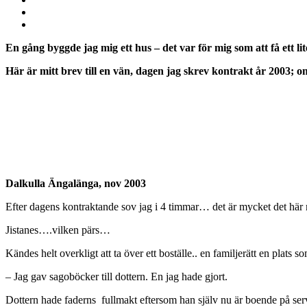
En gång byggde jag mig ett hus – det var för mig som att få ett li
Här är mitt brev till en vän, dagen jag skrev kontrakt år 2003;
om
Dalkulla Ängalänga, nov 2003
Efter dagens kontraktande sov jag i 4 timmar… det är mycket det här 
Jistanes….vilken pärs…
Kändes helt overkligt att ta över ett boställe.. en familjerätt en plats 
– Jag gav sagoböcker till dottern. En jag hade gjort.
Dottern hade faderns
fullmakt eftersom han själv nu är boende på serv