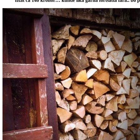
fixat ca 140 kronor… kunde lika gärna fortsätta fara.. b