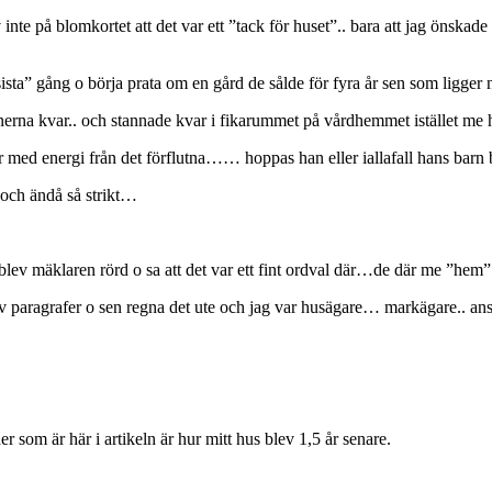
inte på blomkortet att det var ett ”tack för huset”.. bara att jag önskad
n ”sista” gång o börja prata om en gård de sålde för fyra år sen som ligg
nerna kvar.. och stannade kvar i fikarummet på vårdhemmet
istället me
ever med energi från det förflutna…… hoppas
han eller iallafall hans bar
t och
ändå så strikt…
blev mäklaren rörd o sa att det var ett fint ordval där…de där me ”hem”
v paragrafer o sen regna det ute och jag var husägare… markägare.. ansva
r som är här i artikeln är hur mitt hus blev 1,5 år senare.