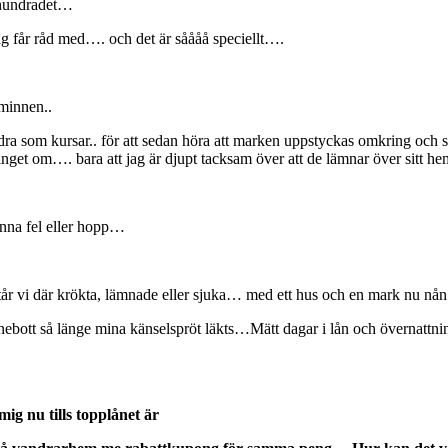
rhundradet…
ag får råd med…. och det är såååå speciellt….
 minnen..
ra som kursar.. för
att sedan höra att marken uppstyckas omkring och slu
get om…. bara att jag är djupt tacksam över att de lämnar över sitt hem 
inna fel eller hopp…
n står vi där krökta, lämnade eller sjuka… med ett hus och en mark nu n
nnebott så länge mina känselspröt läkts…Mätt dagar i lån och
övernattni
ig nu tills topplånet är