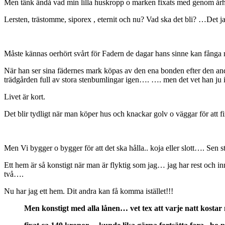
Men tänk ändå vad min lilla huskropp o marken fixats med genom å
Lersten, trästomme, siporex , eternit och nu? Vad ska det bli? …Det j
Måste kännas oerhört svårt för Fadern de dagar hans sinne kan fånga
När han ser
sina fädernes mark köpas av den ena bonden efter den and
trädgården full av stora stenbumlingar igen…. …. men det vet han ju in
Livet är kort.
Det blir tydligt när man köper hus och knackar golv o väggar för att f
Men Vi bygger o bygger för att det ska hålla.. koja eller slott…. Se
Ett hem är så konstigt när man är flyktig som jag… jag har rest och i
två….
Nu har jag ett hem. Dit andra kan få komma istället!!!
Men konstigt med alla lånen… vet tex att varje natt kostar m