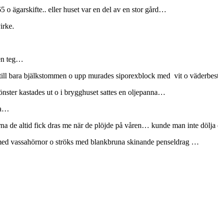
 o ägarskifte.. eller huset var en del av en stor gård…
irke.
ten teg…
ned till bara bjälkstommen o upp murades siporexblock med vit o väderbe
fönster kastades ut o i brygghuset sattes en oljepanna…
na…
arna de altid fick dras me när de plöjde på våren… kunde man
inte dölj
med vassahörnor o ströks med blankbruna
skinande penseldrag …