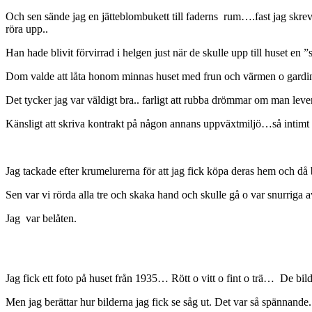
Och sen sände jag en jätteblombukett till faderns
rum….fast jag skrev 
röra upp..
Han hade blivit förvirrad i helgen just när de skulle upp till huset e
Dom valde att låta honom minnas huset
med frun och värmen o gardi
Det tycker jag var väldigt bra.. farligt att rubba drömmar om man l
Känsligt att skriva kontrakt på någon annans uppväxtmiljö…så intim
Jag tackade efter krumelurerna för att jag fick köpa deras hem och då 
Sen var vi rörda alla tre och
skaka hand och skulle gå o var snurriga a
Jag var belåten.
Jag fick ett foto på huset från 1935… Rött o vitt o fint o trä… De bilde
Men jag berättar hur bilderna jag fick se såg ut. Det var så spännande.