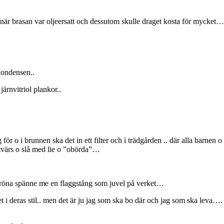
är brasan var oljeersatt och dessutom s
kulle draget kosta för mycket…
kondensen..
järnvitriol plankor..
för o i brunnen ska det in ett filter och i trädgården .. där alla barnen o 
o tvärs o slå med lie o ”obörda”…
gröna spänne me en flaggstång som juvel på verket…
 i deras stil.. men det är ju
jag som ska bo där och jag som ska leva…. 