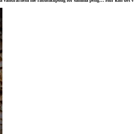
o på vandrarhem me rabattkupong
för samma peng… Hur kan det va