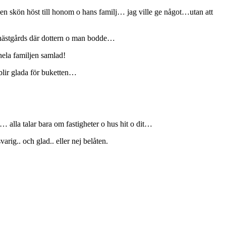
e en skön
höst till honom o hans familj… jag ville ge något…utan att
er nästgårds där dottern o man bodde…
 hela familjen samlad!
n blir glada för buketten…
… alla talar bara om fastigheter o hus hit o dit…
rig.. och glad.. eller nej belåten.