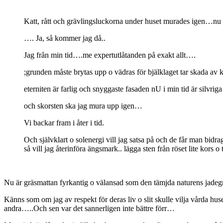
Katt, rått och grävlingsluckorna under huset murades igen…nu n
…. Ja, så kommer jag då..
Jag från min tid….me expertutlåtanden på exakt allt….
;grunden måste brytas upp o vädras för bjälklaget tar skada av 
eterniten är farlig och snyggaste fasaden nU i min tid är silvriga 
och skorsten ska jag mura upp igen…
Vi backar fram i åter i tid.
Och självklart o solenergi vill jag satsa på och de får man bidrag 
så vill jag återinföra ängsmark.. lägga sten från röset lite kors 
Nu är gräsmattan fyrkantig o välansad som den tämjda naturens jade
Känns som om jag av respekt för deras liv o slit skulle vilja vårda huset
andra…..Och sen var det sannerligen inte bättre förr…