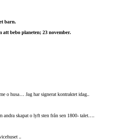
tet barn.
 att bebo planeten; 23 november.
me o husa… Jag har signerat kontraktet idag..
som andra
skapat o lyft sten från sen 1800- talet….
icehuset ..