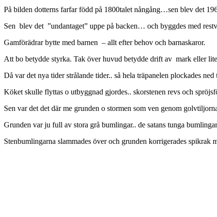
På bilden dotterns farfar född på 1800talet nångång…sen blev det 1965
Sen blev det ”undantaget” uppe på backen… och byggdes med restv
Gamförädrar bytte med barnen – allt efter behov och barnaskaror.
Att bo betydde styrka. Tak över huvud betydde drift av mark eller li
Då var det nya tider strålande tider.. så hela träpanelen plockades 
Köket skulle flyttas o utbyggnad g
jordes.. skorstenen revs och spröjs
Sen var det det där me grunden o stormen som ven genom golvtiljor
Grunden var ju full av stora grå bumlingar.. de satans tunga bumling
Stenbumlingarna slammades över
och grunden korrigerades spikrak 