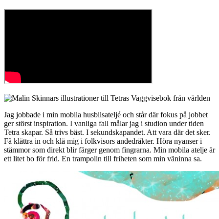
Jag jobbade i min mobila husbilsateljé och står där fokus på jobbet
ger störst inspiration. I vanliga fall målar jag i studion under tiden
Tetra skapar. Så trivs bäst. I sekundskapandet. Att vara där det sker.
Få klättra in och klä mig i folkvisors andedräkter. Höra nyanser i
stämmor som direkt blir färger genom fingrarna. Min mobila atelje är
ett litet bo för frid. En trampolin till friheten som min väninna sa.