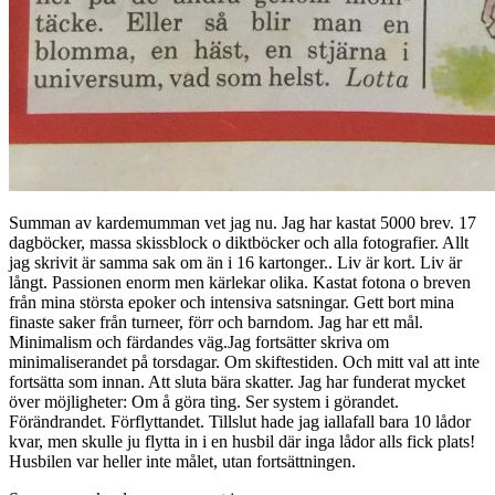
Summan av kardemumman vet jag nu. Jag har kastat 5000 brev. 17
dagböcker, massa skissblock o diktböcker och alla fotografier. Allt
jag skrivit är samma sak om än i 16 kartonger.. Liv är kort. Liv är
långt. Passionen enorm men kärlekar olika. Kastat fotona o breven
från mina största epoker och intensiva satsningar. Gett bort mina
finaste saker från turneer, förr och barndom. Jag har ett mål.
Minimalism och färdandes väg.Jag fortsätter skriva om
minimaliserandet på torsdagar. Om skiftestiden. Och mitt val att inte
fortsätta som innan. Att sluta bära skatter. Jag har funderat mycket
över möjligheter: Om å göra ting. Ser system i görandet.
Förändrandet. Förflyttandet. Tillslut hade jag iallafall bara 10 lådor
kvar, men skulle ju flytta in i en husbil där inga lådor alls fick plats!
Husbilen var heller inte målet, utan fortsättningen.