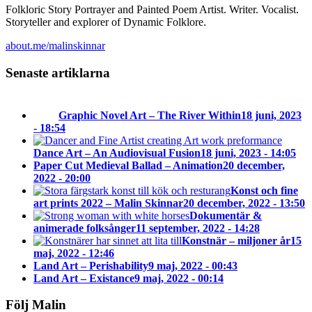
Folkloric Story Portrayer and Painted Poem Artist. Writer. Vocalist.
Storyteller and explorer of Dynamic Folklore.
about.me/malinskinnar
Senaste artiklarna
Graphic Novel Art – The River Within
18 juni, 2023
- 18:54
Dance Art – An Audiovisual Fusion
18 juni, 2023 - 14:05
Paper Cut Medieval Ballad – Animation
20 december,
2022 - 20:00
Konst och fine
art prints 2022 – Malin Skinnar
20 december, 2022 - 13:50
Dokumentär &
animerade folksånger
11 september, 2022 - 14:28
Konstnär – miljoner år
15
maj, 2022 - 12:46
Land Art – Perishability
9 maj, 2022 - 00:43
Land Art – Existance
9 maj, 2022 - 00:14
Följ Malin