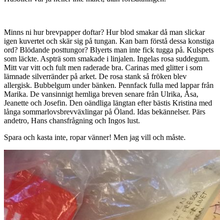
Minns ni hur brevpapper doftar? Hur blod smakar då man slickar
igen kuvertet och skär sig på tungan. Kan barn förstå dessa konstiga
ord? Blödande posttungor? Blyerts man inte fick tugga på. Kulspets
som läckte. Aspträ som smakade i linjalen. Ingelas rosa suddegum.
Mitt var vitt och fult men raderade bra. Carinas med glitter i som
lämnade silverränder på arket. De rosa stank så fröken blev
allergisk. Bubbelgum under bänken. Pennfack fulla med lappar från
Marika. De vansinnigt hemliga breven senare från Ulrika, Åsa,
Jeanette och Josefin. Den oändliga längtan efter bästis Kristina med
långa sommarlovsbrevväxlingar på Öland. Idas bekännelser. Pärs
andetro, Hans chansfrågning och Ingos lust.
Spara och kasta inte, ropar vänner! Men jag vill och måste.