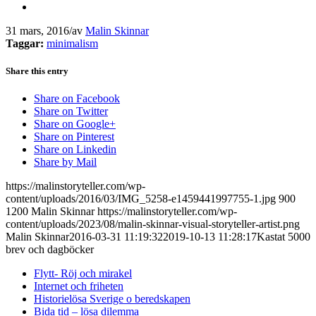
31 mars, 2016
/
av
Malin Skinnar
Taggar:
minimalism
Share this entry
Share on Facebook
Share on Twitter
Share on Google+
Share on Pinterest
Share on Linkedin
Share by Mail
https://malinstoryteller.com/wp-
content/uploads/2016/03/IMG_5258-e1459441997755-1.jpg
900
1200
Malin Skinnar
https://malinstoryteller.com/wp-
content/uploads/2023/08/malin-skinnar-visual-storyteller-artist.png
Malin Skinnar
2016-03-31 11:19:32
2019-10-13 11:28:17
Kastat 5000
brev och dagböcker
Flytt- Röj och mirakel
Internet och friheten
Historielösa Sverige o beredskapen
Bida tid – lösa dilemma