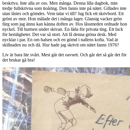
beskriva. Inte alla av oss. Men många. Denna lilla dagbok, min
tredje fullskrivna som tioåring. Den fanns inte på nätet. Gillades inte
utan låstes och gömdes. Vem talar vi till? Jag fick ett skrivbord. Ett
grönt av mor. Hon målade det i många lager. Glansig vacker grön
färg som jag ännu kan känna doften av. Hos låssmeden ordnade hon
nyckel. Till hurtsen under skivan. En låda för privata ting. Ett fack
för hemligheter. Det var så stort. Att få denna gröna desk. Med
nycklar i par. En om halsen och en gömd i nallens kofta. Vad är
skillnaden nu och då. Hur hade jag skrivit om nätet fanns 1976?
Liv är bara lite svårt. Mest går det oavsett. Och går det så går det för
det brukar gå bra!