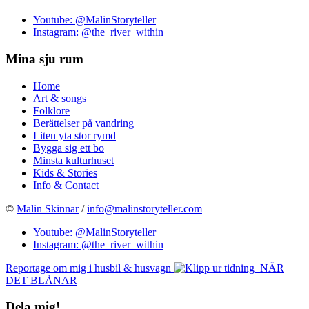
Youtube: @MalinStoryteller
Instagram: @the_river_within
Mina sju rum
Home
Art & songs
Folklore
Berättelser på vandring
Liten yta stor rymd
Bygga sig ett bo
Minsta kulturhuset
Kids & Stories
Info & Contact
©
Malin Skinnar
/
info@malinstoryteller.com
Youtube: @MalinStoryteller
Instagram: @the_river_within
Reportage om mig i husbil & husvagn
NÄR
DET BLÅNAR
Dela mig!