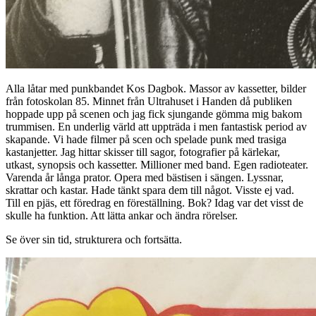
Alla låtar med punkbandet Kos Dagbok. Massor av kassetter, bilder
från fotoskolan 85. Minnet från Ultrahuset i Handen då publiken
hoppade upp på scenen och jag fick sjungande gömma mig bakom
trummisen. En underlig värld att uppträda i men fantastisk period av
skapande. Vi hade filmer på scen och spelade punk med trasiga
kastanjetter. Jag hittar skisser till sagor, fotografier på kärlekar,
utkast, synopsis och kassetter. Millioner med band. Egen radioteater.
Varenda år långa prator. Opera med bästisen i sängen. Lyssnar,
skrattar och kastar. Hade tänkt spara dem till något. Visste ej vad.
Till en pjäs, ett föredrag en föreställning. Bok? Idag var det visst de
skulle ha funktion. Att lätta ankar och ändra rörelser.
Se över sin tid, strukturera och fortsätta.