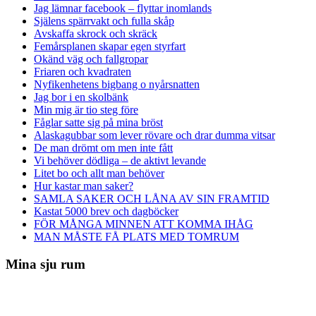
Jag lämnar facebook – flyttar inomlands
Själens spärrvakt och fulla skåp
Avskaffa skrock och skräck
Femårsplanen skapar egen styrfart
Okänd väg och fallgropar
Friaren och kvadraten
Nyfikenhetens bigbang o nyårsnatten
Jag bor i en skolbänk
Min mig är tio steg före
Fåglar satte sig på mina bröst
Alaskagubbar som lever rövare och drar dumma vitsar
De man drömt om men inte fått
Vi behöver dödliga – de aktivt levande
Litet bo och allt man behöver
Hur kastar man saker?
SAMLA SAKER OCH LÅNA AV SIN FRAMTID
Kastat 5000 brev och dagböcker
FÖR MÅNGA MINNEN ATT KOMMA IHÅG
MAN MÅSTE FÅ PLATS MED TOMRUM
Mina sju rum