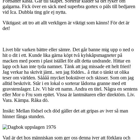
Fortsätter kasta. Går till skåpet. Sorterar kläder så det ryker om
galgarna. Fick över en säck med superbra gortex o päls till bedjaren
vid Ica. Dubbla ting gör ej nytta.
Viktigast: att tro att allt verkligen är viktigt som känns! För det är
det!
Livet blir varken bättre eller sämre. Det går banne mig upp o ned o
hit o dit i ett. Kunde lika gärna köpt två kylskåpsmagneter på
macken med poem i plast istället för allt detta undrande. Hittar en
lapp och kan inte tyda namnet. Tänk att jag missade ett helt frieri!
Jag verkar ha skrivit jämt.. sen jag föddes.. å ritat o tänkt ut olika
teser om världen. Såååå mycket bokstäver och skisser. Som om jag
alltid beskrivit. Står i en lokal o sorterar lådorna granne med ett
gravstenslager. Liv. Vi bär ett namn. Andra en titel. Några en sentens
eller Mor o Fru som epitet. Vissa är lantmätaren eller direktörn. Liv.
Vara. Kämpa. Råka dö.
Insikt: Mellan födsel och död gäller det att gripas av iver så man
hinner fånga stunden.
Vad är det hos människan som ger oss denna iver att förklara och