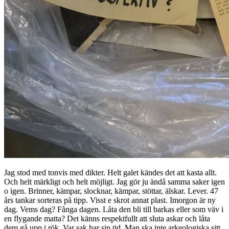
Jag stod med tonvis med dikter. Helt galet kändes det att kasta allt.
Och helt märkligt och helt möjligt. Jag gör ju ändå samma saker igen
o igen. Brinner, kämpar, slocknar, kämpar, stöttar, älskar. Lever. 47
års tankar sorteras på tipp. Visst e skrot annat plast. Imorgon är ny
dag. Vems dag? Fånga dagen. Låta den bli till barkas eller som väv i
en flygande matta? Det känns respektfullt att sluta askar och låta
dem gå upp i rök. Var sak har sin tid. Man ska inte arkeologiska sitt