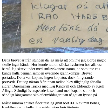
Detta brevet är från stunden då jag insåg att om inte jag gjorde något
skulle inget hända. Hur kunde radion släcka livslusten hos alla oss
barn? Jag skrev under med småsyskonens namn, de som inte ens
kunde hålla pennan samt en ovetande grannkompis. Brevet
postades. Detta var kopian. Ingen kopiator, dock fungerande
postverk. Det tog nästan 8 år innan radion blev tillgänglig för alla
åldrar. Däremellan Tracks med Kaj Kindvall och Eldorado av Kjell
Alinge. Ständigt överspelade kasettband med kapade slut och
oändligt långsamma skoleftermiddagar utan något att lyssna på.
Måste minska antalet lådor fast jag givit bort 99 % av mitt bohag.
Husbilen var ju heller inte målet, utan fortsättningen.