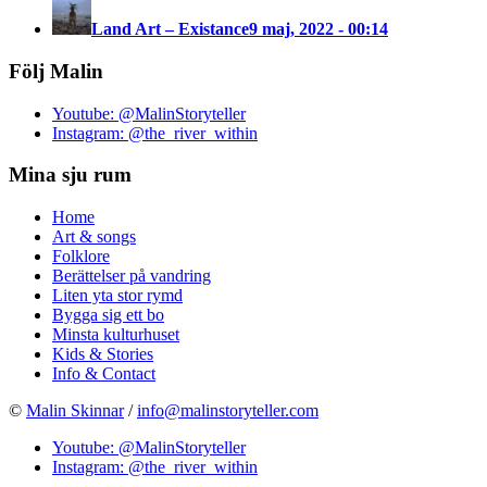
Land Art – Existance
9 maj, 2022 - 00:14
Följ Malin
Youtube: @MalinStoryteller
Instagram: @the_river_within
Mina sju rum
Home
Art & songs
Folklore
Berättelser på vandring
Liten yta stor rymd
Bygga sig ett bo
Minsta kulturhuset
Kids & Stories
Info & Contact
©
Malin Skinnar
/
info@malinstoryteller.com
Youtube: @MalinStoryteller
Instagram: @the_river_within