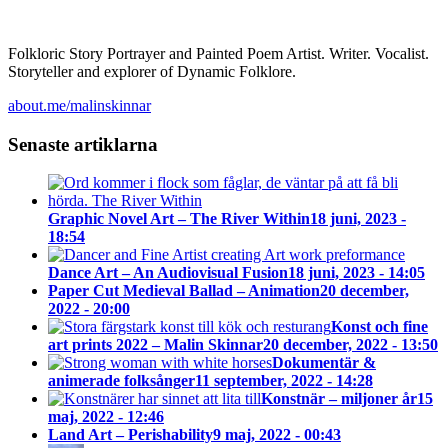
Folkloric Story Portrayer and Painted Poem Artist. Writer. Vocalist.
Storyteller and explorer of Dynamic Folklore.
about.me/malinskinnar
Senaste artiklarna
Graphic Novel Art – The River Within
18 juni, 2023 -
18:54
Dance Art – An Audiovisual Fusion
18 juni, 2023 - 14:05
Paper Cut Medieval Ballad – Animation
20 december,
2022 - 20:00
Konst och fine
art prints 2022 – Malin Skinnar
20 december, 2022 - 13:50
Dokumentär &
animerade folksånger
11 september, 2022 - 14:28
Konstnär – miljoner år
15
maj, 2022 - 12:46
Land Art – Perishability
9 maj, 2022 - 00:43