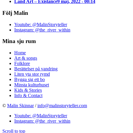
Land Art – Existance
9 maj, 2022 - 00:14
Följ Malin
Youtube: @MalinStoryteller
Instagram: @the_river_within
Mina sju rum
Home
Art & songs
Folklore
Berättelser på vandring
Liten yta stor rymd
Bygga sig ett bo
Minsta kulturhuset
Kids & Stories
Info & Contact
©
Malin Skinnar
/
info@malinstoryteller.com
Youtube: @MalinStoryteller
Instagram: @the_river_within
Scroll to top