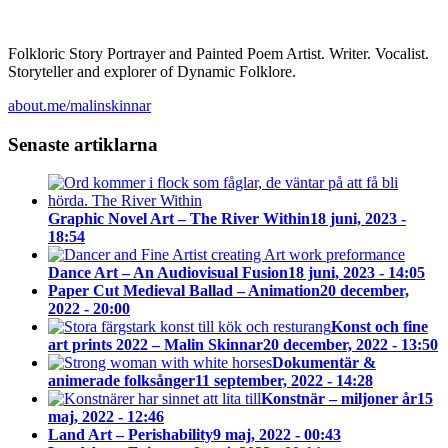
Folkloric Story Portrayer and Painted Poem Artist. Writer. Vocalist.
Storyteller and explorer of Dynamic Folklore.
about.me/malinskinnar
Senaste artiklarna
Graphic Novel Art – The River Within
18 juni, 2023 -
18:54
Dance Art – An Audiovisual Fusion
18 juni, 2023 - 14:05
Paper Cut Medieval Ballad – Animation
20 december,
2022 - 20:00
Konst och fine
art prints 2022 – Malin Skinnar
20 december, 2022 - 13:50
Dokumentär &
animerade folksånger
11 september, 2022 - 14:28
Konstnär – miljoner år
15
maj, 2022 - 12:46
Land Art – Perishability
9 maj, 2022 - 00:43