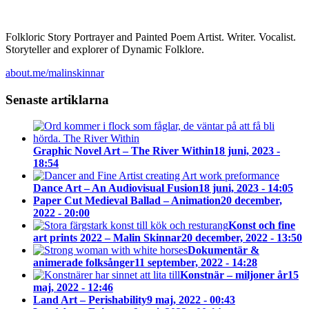
Folkloric Story Portrayer and Painted Poem Artist. Writer. Vocalist.
Storyteller and explorer of Dynamic Folklore.
about.me/malinskinnar
Senaste artiklarna
Graphic Novel Art – The River Within
18 juni, 2023 -
18:54
Dance Art – An Audiovisual Fusion
18 juni, 2023 - 14:05
Paper Cut Medieval Ballad – Animation
20 december,
2022 - 20:00
Konst och fine
art prints 2022 – Malin Skinnar
20 december, 2022 - 13:50
Dokumentär &
animerade folksånger
11 september, 2022 - 14:28
Konstnär – miljoner år
15
maj, 2022 - 12:46
Land Art – Perishability
9 maj, 2022 - 00:43